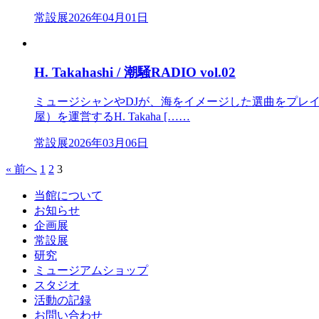
常設展
2026年04月01日
H. Takahashi / 潮騒RADIO vol.02
ミュージシャンやDJが、海をイメージした選曲をプレイリスト
屋）を運営するH. Takaha [……
常設展
2026年03月06日
« 前へ
1
2
3
当館について
お知らせ
企画展
常設展
研究
ミュージアムショップ
スタジオ
活動の記録
お問い合わせ