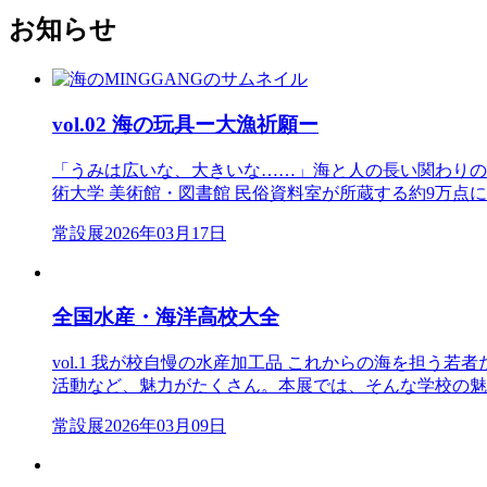
お知らせ
vol.02 海の玩具ー大漁祈願ー
「うみは広いな、大きいな……」海と人の長い関わりの
術大学 美術館・図書館 民俗資料室が所蔵する約9万点に
常設展
2026年03月17日
全国水産・海洋高校大全
vol.1 我が校自慢の水産加工品 これからの海を担
活動など、魅力がたくさん。本展では、そんな学校の魅 
常設展
2026年03月09日