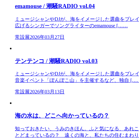
emamouse / 潮騒RADIO vol.04
ミュージシャンやDJが、海をイメージした選曲をプレイリ
広げるシンガーでソングライターのemamouse [……
常設展
2026年03月27日
テンテンコ / 潮騒RADIO vol.03
ミュージシャンやDJが、海をイメージした選曲をプレイリ
音楽イベント「ぽんぽこ山」を主催するなど、独自 […
常設展
2026年03月13日
海の水は、どこへ向かっているの？
知っておきたい、うみのきほん。ふと気になる、あれこれ
とどまっているの？ 遠くの海と、私たちの住むまわり 