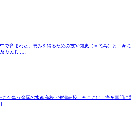
中で育まれた、恵みを得るための技や知恵（＝民具）と、海に
及ぶ民 [……
う若者たちが集う全国の水産高校・海洋高校。そこには、海を専
[……