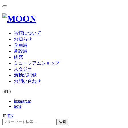
当館について
お知らせ
企画展
常設展
研究
ミュージアムショップ
スタジオ
活動の記録
お問い合わせ
SNS
instagram
note
JP
|
EN
検索