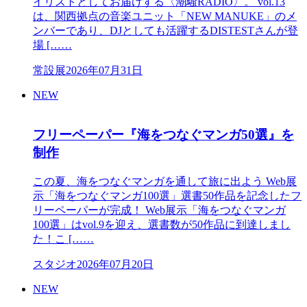
イリストとしてお届けする〈潮騒RADIO〉。 vol.13
は、関西拠点の音楽ユニット「NEW MANUKE」のメ
ンバーであり、DJとしても活躍するDISTESTさんが登
場 [……
常設展
2026年07月31日
NEW
フリーペーパー『海をつなぐマンガ50選』を
制作
この夏、海をつなぐマンガを通して旅に出よう Web展
示「海をつなぐマンガ100選」選書50作品を記念したフ
リーペーパーが完成！ Web展示「海をつなぐマンガ
100選」はvol.9を迎え、選書数が50作品に到達しまし
た！こ [……
スタジオ
2026年07月20日
NEW