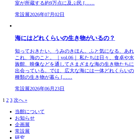
室が所蔵する約9万点に及ぶ民 [……
常設展
2026年07月02日
海にはどれくらいの生き物がいるの？
知っておきたい、うみのきほん。ふと気になる、あれ
これ、海のこと。 ｜vol.06｜ 私たちは日々、食卓や水
族館、映像などを通してさまざまな海の生き物たちに
出会っている。では、広大な海には一体どれくらいの
種類の生き物が暮ら [……
常設展
2026年06月23日
1
2
3
次へ »
当館について
お知らせ
企画展
常設展
研究