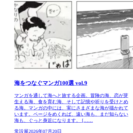
海をつなぐマンガ100選 vol.9
マンガを通して海へと旅する企画。冒険の海、恋が芽
生える海、食を育む海、そして記憶や祈りを受けとめ
る海。マンガの中には、実にさまざまな海が描かれて
います。ページをめくれば、遠い海も、まだ知らない
海も、ぐっと身近になります。 [……
常設展
2026年07月20日