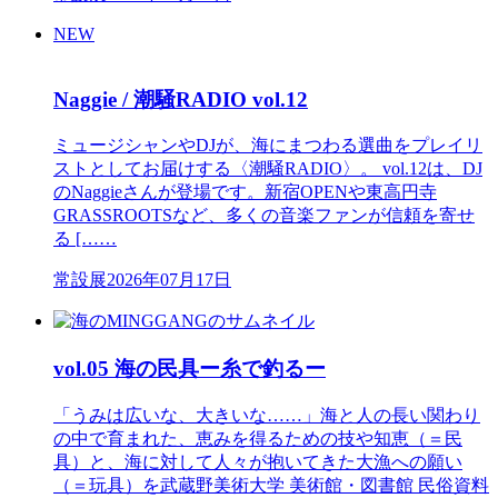
NEW
Naggie / 潮騒RADIO vol.12
ミュージシャンやDJが、海にまつわる選曲をプレイリ
ストとしてお届けする〈潮騒RADIO〉。 vol.12は、DJ
のNaggieさんが登場です。新宿OPENや東高円寺
GRASSROOTSなど、多くの音楽ファンが信頼を寄せ
る [……
常設展
2026年07月17日
vol.05 海の民具ー糸で釣るー
「うみは広いな、大きいな……」海と人の長い関わり
の中で育まれた、恵みを得るための技や知恵（＝民
具）と、海に対して人々が抱いてきた大漁への願い
（＝玩具）を武蔵野美術大学 美術館・図書館 民俗資料