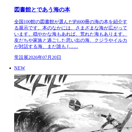
図書館とであう海の本
全国100館の図書館が選んだ約600冊の海の本を紹介す
る展示です。本のなかには、さまざまな海が広がって
います。穏やかな海もあれば、荒れた海もあります。
友だちや家族と過ごした思い出の海、クジラやイルカ
が対話する海、まだ誰も [……
常設展
2026年07月20日
NEW