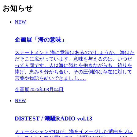
お知らせ
NEW
企画展「海の意味」
ステートメント 海に意味はあるのでしょうか。 海はた
だそこに広がっています。意味を与えるのは、いつだ
って人間です。人は海に恐れを抱きながらも、祈りを
捧げ、恵みを分かち合い、その圧倒的な存在に対して
言葉や物語を紡いできまし [……
企画展
2026年08月04日
NEW
DISTEST / 潮騒RADIO vol.13
ミュージシャンやDJが、海をイメージした選曲をプレ