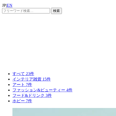
JP
|
EN
検索
すべて 23件
インテリア雑貨 15件
アート 7件
ファッション&ビューティー 4件
フード&ドリンク 3件
ホビー 7件