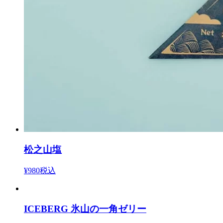
松之山塩
¥980
税込
ICEBERG 氷山の一角ゼリー