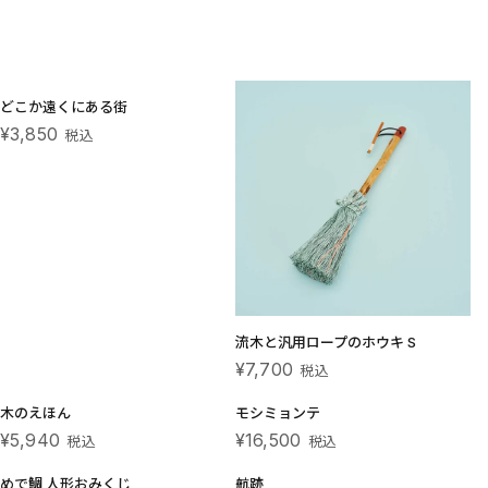
どこか遠くにある街
¥3,850
税込
流木と汎用ロープのホウキ S
¥7,700
税込
木のえほん
モシミョンテ
¥5,940
¥16,500
税込
税込
めで鯛 人形おみくじ
航跡