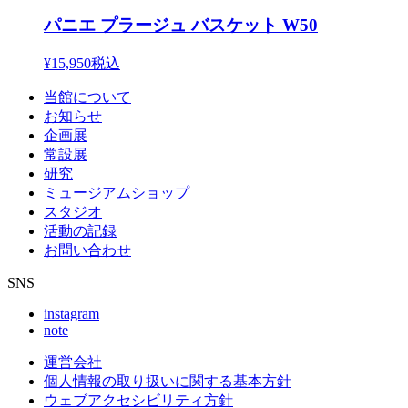
パニエ プラージュ バスケット W50
¥15,950
税込
当館について
お知らせ
企画展
常設展
研究
ミュージアムショップ
スタジオ
活動の記録
お問い合わせ
SNS
instagram
note
運営会社
個人情報の取り扱いに関する基本方針
ウェブアクセシビリティ方針