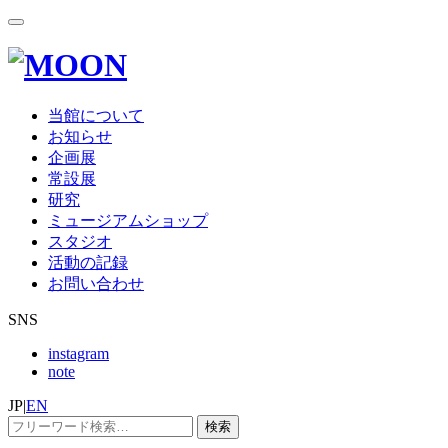
当館について
お知らせ
企画展
常設展
研究
ミュージアムショップ
スタジオ
活動の記録
お問い合わせ
SNS
instagram
note
JP
|
EN
検索