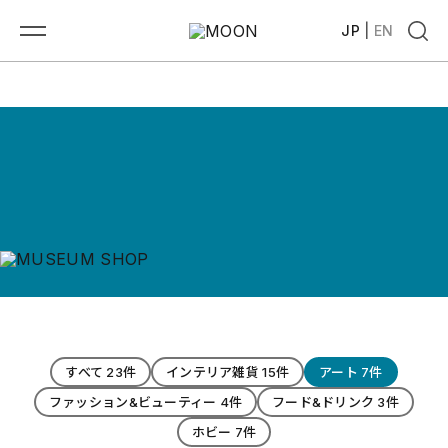
JP
|
EN
すべて 23件
インテリア雑貨 15件
アート 7件
ファッション&ビューティー 4件
フード&ドリンク 3件
ホビー 7件