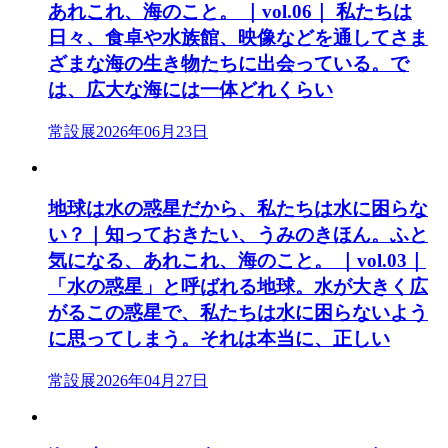
あれこれ、海のこと。 ｜vol.06｜ 私たちは
日々、食卓や水族館、映像などを通してさま
ざまな海の生き物たちに出会っている。で
は、広大な海には一体どれくらい
常設展
2026年06月23日
地球は水の惑星だから、私たちは水に困らな
い？｜知っておきたい、うみのきほん。ふと
気になる、あれこれ、海のこと。 ｜vol.03｜
「水の惑星」と呼ばれる地球。水が大きく広
がるこの惑星で、私たちは水に困らないよう
に思ってしまう。それは本当に、正しい
常設展
2026年04月27日