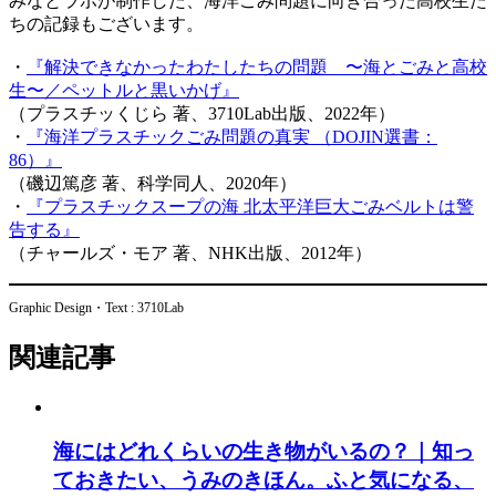
みなとラボが制作した、海洋ごみ問題に向き合った高校生た
ちの記録もございます。
・
『解決できなかったわたしたちの問題 〜海とごみと高校
生〜／ペットルと黒いかげ』
（プラスチッくじら 著、3710Lab出版、2022年）
・
『海洋プラスチックごみ問題の真実 （DOJIN選書：
86）』
（磯辺篤彦 著、科学同人、2020年）
・
『プラスチックスープの海 北太平洋巨大ごみベルトは警
告する』
（チャールズ・モア 著、NHK出版、2012年）
Graphic Design・Text : 3710Lab
関連記事
海にはどれくらいの生き物がいるの？｜知っ
ておきたい、うみのきほん。ふと気になる、