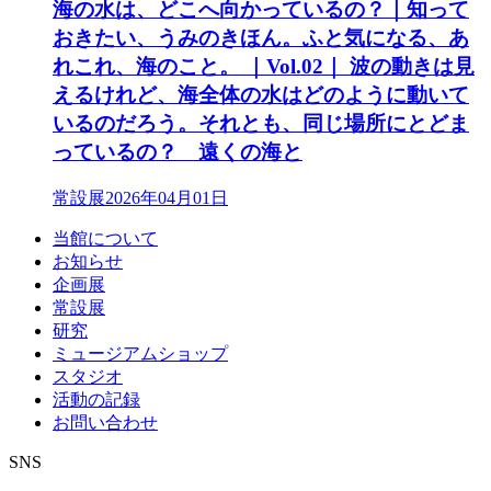
海の水は、どこへ向かっているの？｜知って
おきたい、うみのきほん。ふと気になる、あ
れこれ、海のこと。 ｜Vol.02｜ 波の動きは見
えるけれど、海全体の水はどのように動いて
いるのだろう。それとも、同じ場所にとどま
っているの？ 遠くの海と
常設展
2026年04月01日
当館について
お知らせ
企画展
常設展
研究
ミュージアムショップ
スタジオ
活動の記録
お問い合わせ
SNS