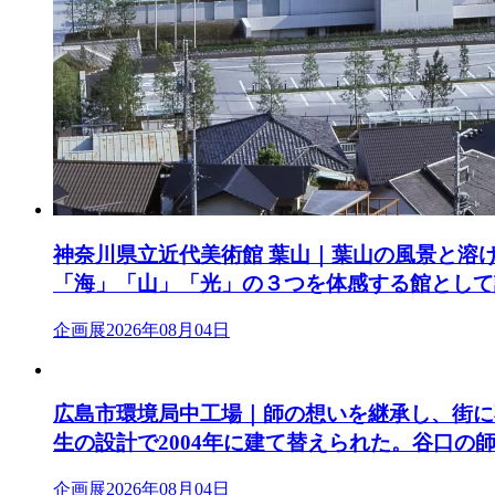
神奈川県立近代美術館 葉山｜葉山の風景と溶
「海」「山」「光」の３つを体感する館として
企画展
2026年08月04日
広島市環境局中工場｜師の想いを継承し、街に
生の設計で2004年に建て替えられた。谷口の
企画展
2026年08月04日