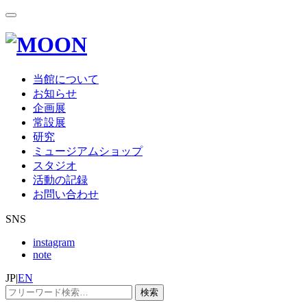
当館について
お知らせ
企画展
常設展
研究
ミュージアムショップ
スタジオ
活動の記録
お問い合わせ
SNS
instagram
note
JP
|
EN
検索