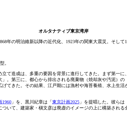
オルタナティブ東京湾岸
68年の明治維新以降の近代化、1923年の関東大震災。そして
型。
め立て造成は、多重の要因を背景に進行してきた。まず第一に
大」。第三に、都心から排出される廃棄物（焼却灰や汚泥）の
広げてきた。その結果、江戸期には漁村や海苔養殖、水上生活
1960
」を、黒川紀章は「
東京計画2025
」を提唱した。彼らは
について、建築家・槇文彦は廃虚のイメージの上に構築される
。