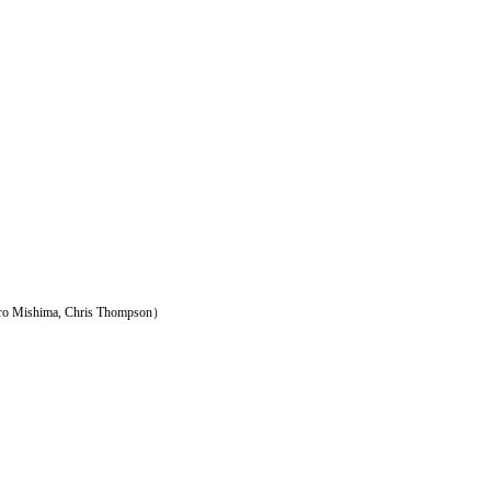
hiro Mishima, Chris Thompson）