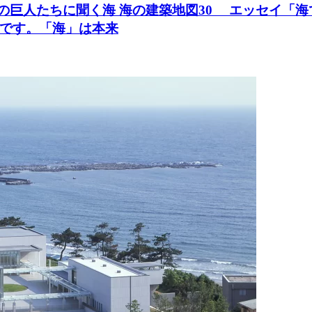
築の巨人たちに聞く海 海の建築地図30 エッセイ「海
です。「海」は本来