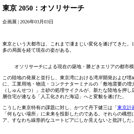
東京 2050：オソリサーチ
企画展 |
2026年03月03日
東京という大都市は、これまで凄まじい変化を遂げてきた。18
多の局面を経て現在の姿がある。
オソリサーチによる現在の築地・勝どきエリアの都市模
この陸地の発展と並行し、東京湾における湾岸開発および埋
に、工業用地・物流・コンテナターミナルの「敷地需要の増
（しゅんせつ）」土砂の処理サイクルが、新たな陸地を押し
層住宅が連なる「人工化された海辺」へと変貌を遂げた。
こうした東京特有の課題に対し、かつて丹下健三は「
東京計画
「何もない場所」に未来を投影したのである。それらの構想
ア、すなわち線形的なユートピアにしか見えないと批評した