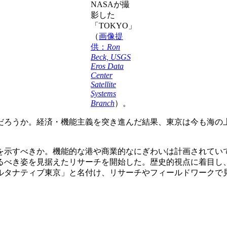
NASAが撮
影した
「TOKYO」
（
画像提
供：
Ron
Beck, USGS
Eros Data
Center
Satellite
Systems
Branch
）。
だろうか。経済・機能主義を突き進んだ結果、東京は今も海の
を示すべきか。機能的な港や商業的なにぎわいは計画されてい
あるべき姿を見据えたリサーチを開始した。歴史的視点に着目
ルタナティブ東京」と名付け、リサーチやフィールドワークで見