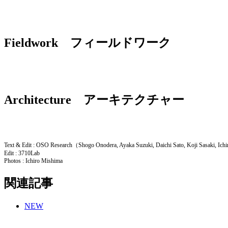
Fieldwork フィールドワーク
Architecture アーキテクチャー
Text & Edit : OSO Research（Shogo Onodera, Ayaka Suzuki, Daichi Sato, Koji Sasaki, Ic
Edit : 3710Lab
Photos : Ichiro Mishima
関連記事
NEW