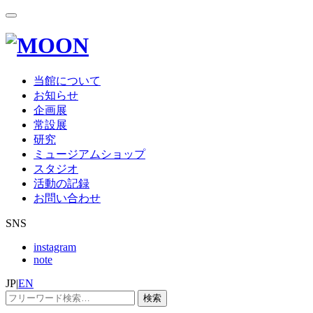
当館について
お知らせ
企画展
常設展
研究
ミュージアムショップ
スタジオ
活動の記録
お問い合わせ
SNS
instagram
note
JP
|
EN
検索