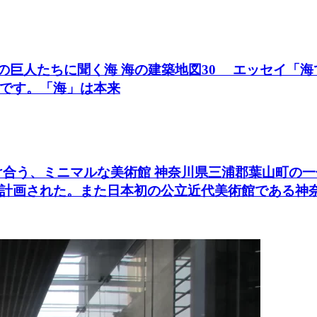
築の巨人たちに聞く海 海の建築地図30 エッセイ「海
です。「海」は本来
け合う、ミニマルな美術館 神奈川県三浦郡葉山町の
計画された。また日本初の公立近代美術館である神