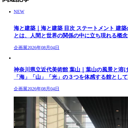
NEW
海と建築｜海と建築 目次 ステートメント 建
とは、人間と世界の関係の中に立ち現れる概念
企画展
2026年08月04日
神奈川県立近代美術館 葉山｜葉山の風景と溶
「海」「山」「光」の３つを体感する館として
企画展
2026年08月04日