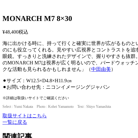
MONARCH M7 8×30
¥48,400
税込
海に出かける時に、持って行くと確実に世界が広がるものと
のにも役立ってくれる。見やすい広視界とコントラストを追求
眼鏡。すっきりと洗練されたデザインで、握りやすさも抜群。
のMONARCH M7は視界が広く明るいので、バードウォ
クな活動も見られるかもしれません」（
中田由美
）
⚫︎サイズ：W12.5×D4.8×H11.9㎝
⚫︎お問い合わせ先：ニコンイメージングジャパン
※詳細は取扱いサイトでご確認ください
Select : Yumi Nakata Photo : Kohei Yamamoto Text : Shiyo Yamashita
取扱サイトはこちら
一覧に戻る
関連記事