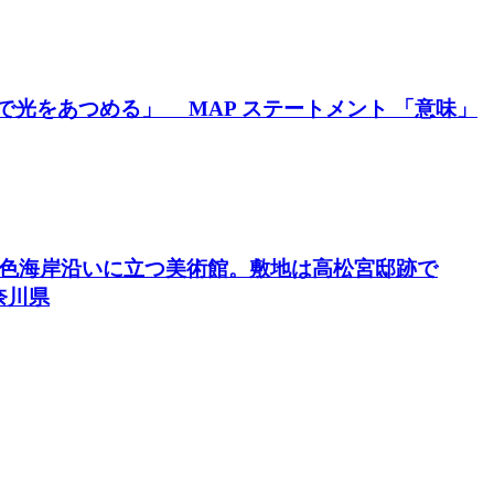
で光をあつめる」 MAP ステートメント 「意味」
一色海岸沿いに立つ美術館。敷地は高松宮邸跡で
奈川県