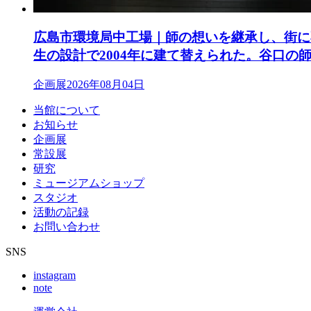
広島市環境局中工場｜師の想いを継承し、街に
生の設計で2004年に建て替えられた。谷口の
企画展
2026年08月04日
当館について
お知らせ
企画展
常設展
研究
ミュージアムショップ
スタジオ
活動の記録
お問い合わせ
SNS
instagram
note