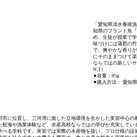
「愛知県淡水養殖漁
知県のブランド魚『
め、生徒が授業で学
味づけには蒲郡の竹
で、爽やかな香りが
にそのままつけて楽
ならではの新しいサ
N.T）
⚫︎容量：85g
⚫︎購入方法： 愛
郡市に位置し、三河湾に面した立地環境を生かした実習中心の
た航海や漁業体験など、水産高校ならではの学びが充実してい
学べる学科です。実習では実際の水産物を扱い、プロ仕様の設