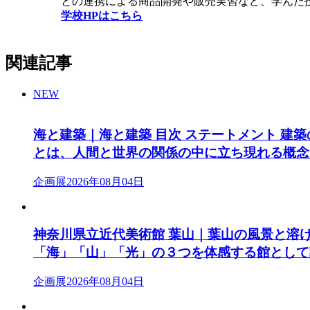
との連携による商品開発や販売実習など、学んだ技
学校HPはこちら
関連記事
NEW
海と建築｜海と建築 目次 ステートメント 建
とは、人間と世界の関係の中に立ち現れる概念
企画展
2026年08月04日
神奈川県立近代美術館 葉山｜葉山の風景と溶
「海」「山」「光」の３つを体感する館として
企画展
2026年08月04日