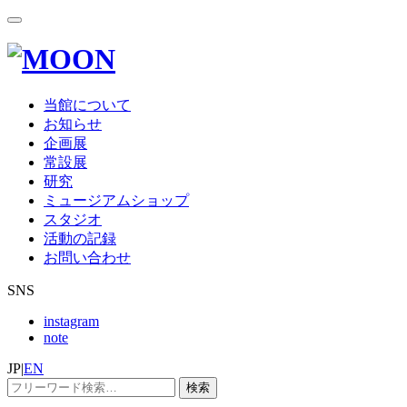
当館について
お知らせ
企画展
常設展
研究
ミュージアムショップ
スタジオ
活動の記録
お問い合わせ
SNS
instagram
note
JP
|
EN
検索