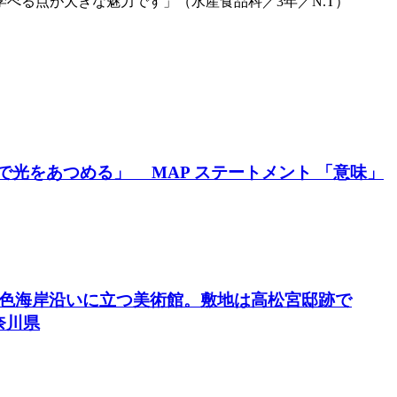
べる点が大きな魅力です」（水産食品科／3年／N.T）
で光をあつめる」 MAP ステートメント 「意味」
一色海岸沿いに立つ美術館。敷地は高松宮邸跡で
奈川県