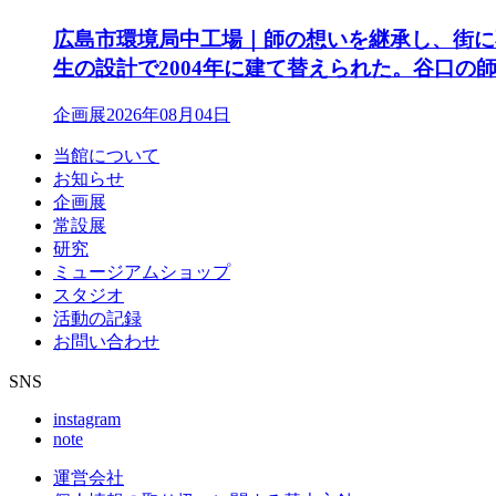
広島市環境局中工場｜師の想いを継承し、街に
生の設計で2004年に建て替えられた。谷口の
企画展
2026年08月04日
当館について
お知らせ
企画展
常設展
研究
ミュージアムショップ
スタジオ
活動の記録
お問い合わせ
SNS
instagram
note
運営会社