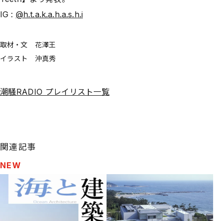
IG :
@h.t.a.k.a.h.a.s.h.i
取材・文 花澤王
イラスト 沖真秀
潮騒RADIO プレイリスト一覧
関連記事
NEW