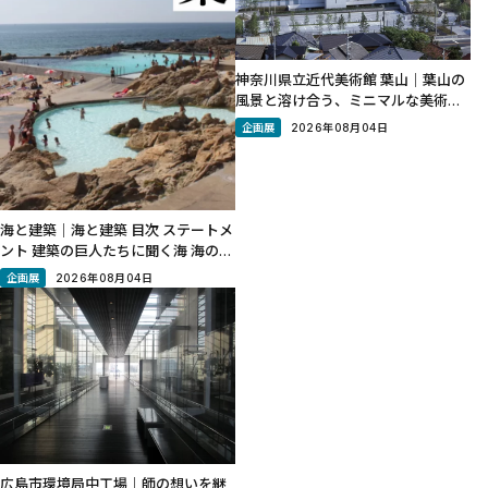
神奈川県立近代美術館 葉山｜葉山の
風景と溶け合う、ミニマルな美術館
神奈川県三浦郡葉山町の一色海岸沿
企画展
2026年08月04日
いに立つ美術館。敷地は高松宮邸跡
で「海」「山」「光」の３つを体感
する館として計画された。また日本
初の公立近代美術館である神奈川県
海と建築｜海と建築 目次 ステートメ
ント 建築の巨人たちに聞く海 海の建
築地図30 エッセイ「海で光をあつ
企画展
2026年08月04日
める」 MAP ステートメント 「意
味」とは、人間と世界の関係の中に
立ち現れる概念です。「海」は本来
広島市環境局中工場｜師の想いを継