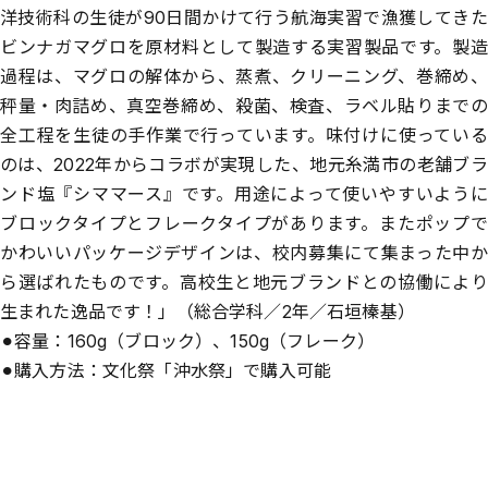
洋技術科の生徒が90日間かけて行う航海実習で漁獲してきた
ビンナガマグロを原材料として製造する実習製品です。製造
過程は、マグロの解体から、蒸煮、クリーニング、巻締め、
秤量・肉詰め、真空巻締め、殺菌、検査、ラベル貼りまでの
全工程を生徒の手作業で行っています。味付けに使っている
のは、2022年からコラボが実現した、地元糸満市の老舗ブラ
ンド塩『シママース』です。用途によって使いやすいように
ブロックタイプとフレークタイプがあります。またポップで
かわいいパッケージデザインは、校内募集にて集まった中か
ら選ばれたものです。高校生と地元ブランドとの協働により
生まれた逸品です！」（総合学科／2年／石垣榛基）
⚫︎容量：160g（ブロック）、150g（フレーク）
⚫︎購入方法：文化祭「沖水祭」で購入可能