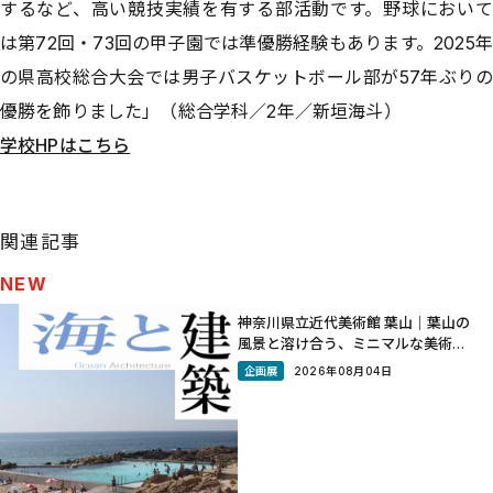
するなど、高い競技実績を有する部活動です。野球において
は第72回・73回の甲子園では準優勝経験もあります。2025年
の県高校総合大会では男子バスケットボール部が57年ぶりの
優勝を飾りました」（総合学科／2年／新垣海斗）
学校HPはこちら
関連記事
NEW
神奈川県立近代美術館 葉山｜葉山の
風景と溶け合う、ミニマルな美術館
神奈川県三浦郡葉山町の一色海岸沿
企画展
2026年08月04日
いに立つ美術館。敷地は高松宮邸跡
で「海」「山」「光」の３つを体感
する館として計画された。また日本
初の公立近代美術館である神奈川県