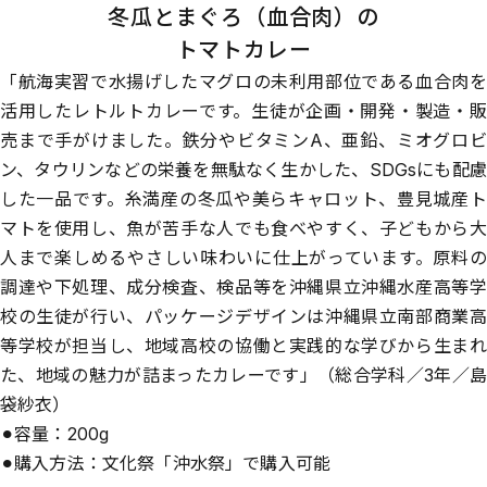
冬瓜とまぐろ（血合肉）の
トマトカレー
「航海実習で水揚げしたマグロの未利用部位である血合肉を
活用したレトルトカレーです。生徒が企画・開発・製造・販
売まで手がけました。鉄分やビタミンA、亜鉛、ミオグロビ
ン、タウリンなどの栄養を無駄なく生かした、SDGsにも配慮
した一品です。糸満産の冬瓜や美らキャロット、豊見城産ト
マトを使用し、魚が苦手な人でも食べやすく、子どもから大
人まで楽しめるやさしい味わいに仕上がっています。原料の
調達や下処理、成分検査、検品等を沖縄県立沖縄水産高等学
校の生徒が行い、パッケージデザインは沖縄県立南部商業高
等学校が担当し、地域高校の協働と実践的な学びから生まれ
た、地域の魅力が詰まったカレーです」（総合学科／3年／島
袋紗衣）
⚫︎容量：200g
⚫︎購入方法：文化祭「沖水祭」で購入可能