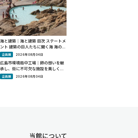
海と建築｜海と建築 目次 ステートメ
ント 建築の巨人たちに聞く海 海の建
築地図30 エッセイ「海で光をあつ
企画展
2026年08月04日
める」 MAP ステートメント 「意
広島市環境局中工場｜師の想いを継
味」とは、人間と世界の関係の中に
承し、街に不可欠な施設を美しく表
立ち現れる概念です。「海」は本来
現 広島市中区南吉島の清掃工場。精
企画展
2026年08月04日
緻な美術館建築で知られる建築家、
谷口吉生の設計で2004年に建て替
えられた。谷口の師である建築家の
丹下健三は、広島の都市計
当館について